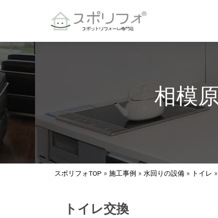
相模
スポリフォTOP
»
施工事例
»
水回りの設備
»
トイレ
トイレ交換