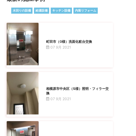
水回りの設備
給湯設備
キッチン設備
内装リフォーム
町田市（O様）洗面化粧台交換
07 9月 2021
相模原市中央区（S様）照明・フィラー交
換
07 9月 2021