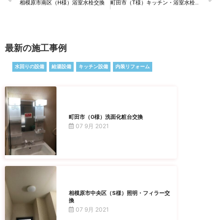
相模原市南区（H様）浴室水栓交換
町田市（T様）キッチン・浴室水栓交換
最新の施工事例
水回りの設備
給湯設備
キッチン設備
内装リフォーム
町田市（O様）洗面化粧台交換
07 9月 2021
相模原市中央区（S様）照明・フィラー交
換
07 9月 2021