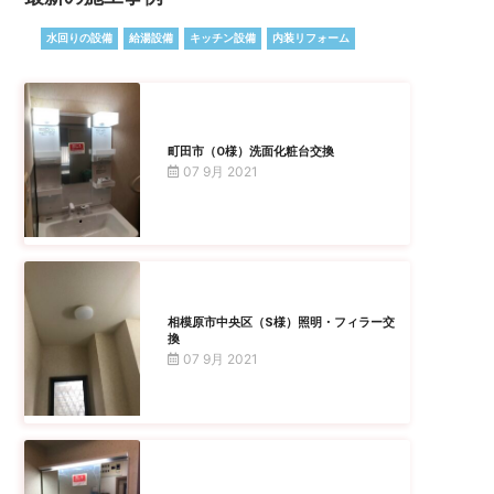
水回りの設備
給湯設備
キッチン設備
内装リフォーム
町田市（O様）洗面化粧台交換
07 9月 2021
相模原市中央区（S様）照明・フィラー交
換
07 9月 2021