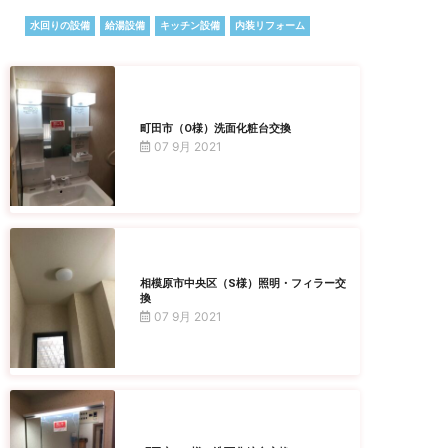
水回りの設備
給湯設備
キッチン設備
内装リフォーム
町田市（O様）洗面化粧台交換
07 9月 2021
相模原市中央区（S様）照明・フィラー交
換
07 9月 2021