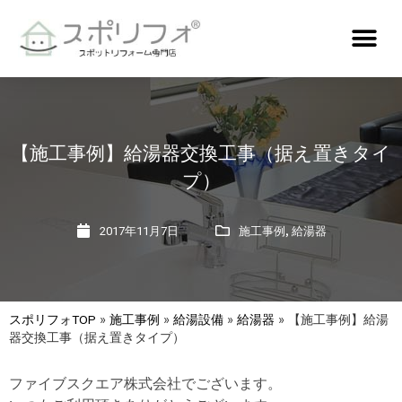
【施工事例】給湯器交換工事（据え置きタイ
プ）
,
2017年11月7日
施工事例
給湯器
スポリフォTOP
»
施工事例
»
給湯設備
»
給湯器
»
【施工事例】給湯
器交換工事（据え置きタイプ）
ファイブスクエア株式会社でございます。