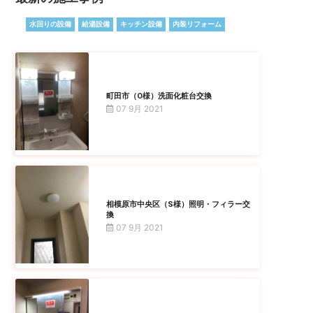
水回りの設備
給湯設備
キッチン設備
内装リフォーム
町田市（O様）洗面化粧台交換
07 9月 2021
相模原市中央区（S様）照明・フィラー交
換
07 9月 2021